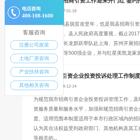
2017年松桃招商引资工作迎来开门红 签约
电话咨询
admin
|
|
2017-01-18
400-108-1600
2017年，是我县脱贫攻坚年，也是我县招商引
客服咨询
开门红，县委、县人民政府高度重视，截止2017
委副书记、县长龙群跃带队赴上海、苏州开展招
注册公司政策
中利腾晖集团等500强企业，并与红星美凯龙家
土地厂房咨询
产业扶持咨询
钦州市招商引资企业投资投诉处理工作制
其他相关咨询
admin
|
|
2016-12-14
为规范我市招商引资企业投资投诉管理工作，及
资服务质量和服务水平，加强和规范招商引资企
度。适用范围本制度适用于本市行政区域内的招
认为其合法权益受到政府部门、其他机构及其工
等相关的...