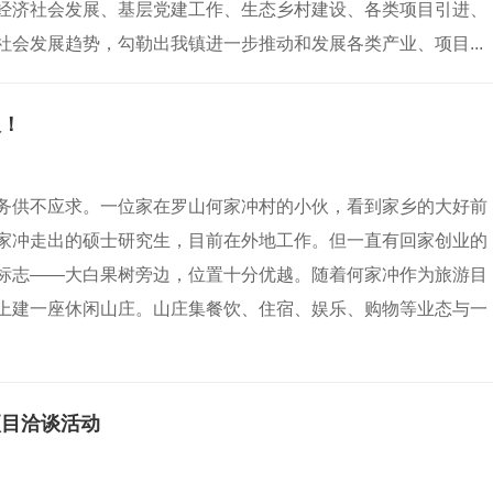
经济社会发展、基层党建工作、生态乡村建设、各类项目引进、
会发展趋势，勾勒出我镇进一步推动和发展各类产业、项目...
人！
务供不应求。一位家在罗山何家冲村的小伙，看到家乡的大好前
家冲走出的硕士研究生，目前在外地工作。但一直有回家创业的
标志——大白果树旁边，位置十分优越。随着何家冲作为旅游目
上建一座休闲山庄。山庄集餐饮、住宿、娱乐、购物等业态与一
项目洽谈活动